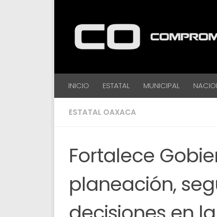
Debajo del contenido
INICIO
ESTATAL
MUNICIPAL
NACIO
ESTATAL OAXACA
Fortalece Gobi
planeación, seg
decisiones en l