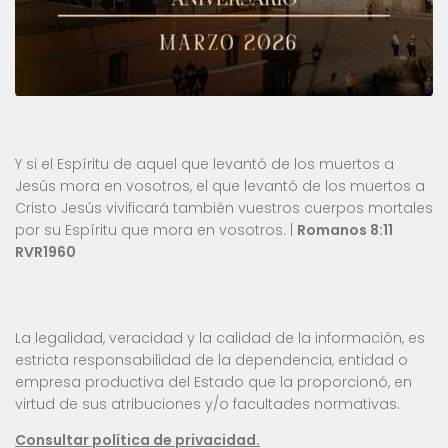
Y si el Espíritu de aquel que levantó de los muertos a
Jesús mora en vosotros, el que levantó de los muertos a
Cristo Jesús vivificará también vuestros cuerpos mortales
por su Espíritu que mora en vosotros. |
Romanos 8:11
RVR1960
La legalidad, veracidad y la calidad de la información, es
estricta responsabilidad de la dependencia, entidad o
empresa productiva del Estado que la proporcionó, en
virtud de sus atribuciones y/o facultades normativas.
Consultar política de privacidad.