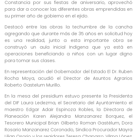
Constancia por sus fiestas de aniversario, aprovechó
para dar a conocer las diferentes obras emprendidas en
su primer año de gobierno en el ejido.
Destacó entre las obras la techumbre de la cancha
agregando que durante más de 35 años en solicitud hoy
es una realidad, junto a esta importante obra se
construyó un aula inicial Indigena que ya está en
operaciones beneficiando a niños con un lugar digno
para tomar sus clases.
En representación del Gobernador del Estado El Dr. Ruben
Rocha Moya, acudió el Director de Asuntos Agrarios
Roberto Gastelum Murillo.
En la mesa del presidium estuvo presente la Presidenta
del DIF Laura Ledezma, el Secretario del Ayuntamiento el
maestro Edgar Adair Espinoza Robles, la Directora de
Planeación Karen Alejandra Manzanarez Borquez, el
Tesorero Municipal Brian Gilberto Roman Gastélum, Dora
Rosario Manzanarez Coronado, Sindica Procurador Mayra
Lilian Osorio y los regidores Teresa Chaparro, Vilma López,