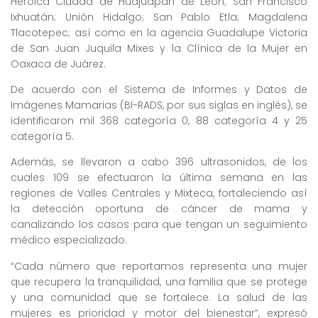
Heroica Ciudad de Huajuapan de León; San Francisco
Ixhuatán; Unión Hidalgo; San Pablo Etla; Magdalena
Tlacotepec; así como en la agencia Guadalupe Victoria
de San Juan Juquila Mixes y la Clínica de la Mujer en
Oaxaca de Juárez.
De acuerdo con el Sistema de Informes y Datos de
Imágenes Mamarias (BI-RADS, por sus siglas en inglés), se
identificaron mil 368 categoría 0, 88 categoría 4 y 25
categoría 5.
Además, se llevaron a cabo 396 ultrasonidos, de los
cuales 109 se efectuaron la última semana en las
regiones de Valles Centrales y Mixteca, fortaleciendo así
la detección oportuna de cáncer de mama y
canalizando los casos para que tengan un seguimiento
médico especializado.
“Cada número que reportamos representa una mujer
que recupera la tranquilidad, una familia que se protege
y una comunidad que se fortalece. La salud de las
mujeres es prioridad y motor del bienestar”, expresó