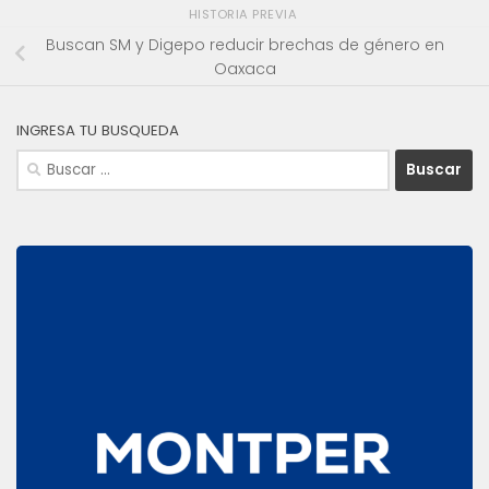
HISTORIA PREVIA
Buscan SM y Digepo reducir brechas de género en
Oaxaca
INGRESA TU BUSQUEDA
Buscar: