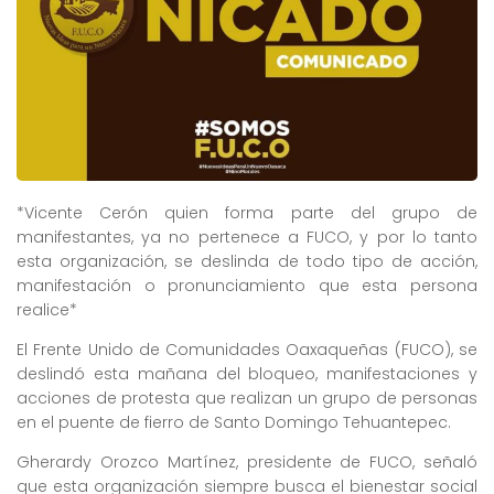
*Vicente Cerón quien forma parte del grupo de
manifestantes, ya no pertenece a FUCO, y por lo tanto
esta organización, se deslinda de todo tipo de acción,
manifestación o pronunciamiento que esta persona
realice*
El Frente Unido de Comunidades Oaxaqueñas (FUCO), se
deslindó esta mañana del bloqueo, manifestaciones y
acciones de protesta que realizan un grupo de personas
en el puente de fierro de Santo Domingo Tehuantepec.
Gherardy Orozco Martínez, presidente de FUCO, señaló
que esta organización siempre busca el bienestar social