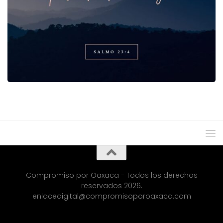
Compromiso por Oaxaca - Todos los derechos
reservados 2026.
enlacedigital@compromisoporoaxaca.com