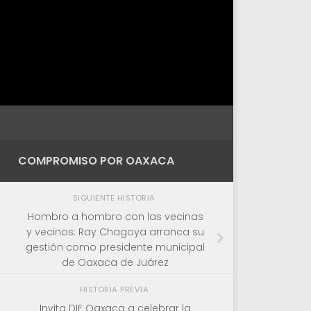
COMPROMISO POR OAXACA
SIGUIENTE HISTORIA
Hombro a hombro con las vecinas
y vecinos: Ray Chagoya arranca su
gestión como presidente municipal
de Oaxaca de Juárez
HISTORIA PREVIA
Invita DIF Oaxaca a celebrar la