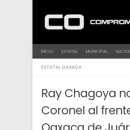
Debajo del contenido
INICIO
ESTATAL
MUNICIPAL
NACIO
ESTATAL OAXACA
Ray Chagoya no
Coronel al frent
Oaxaca de Juár