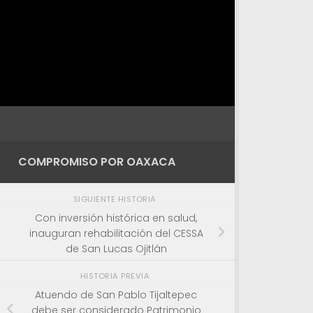
COMPROMISO POR OAXACA
SIGUIENTE HISTORIA
Con inversión histórica en salud,
inauguran rehabilitación del CESSA
de San Lucas Ojitlán
HISTORIA PREVIA
Atuendo de San Pablo Tijaltepec
debe ser considerado Patrimonio