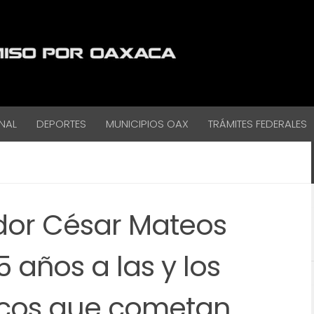
NAL
DEPORTES
MUNICIPIOS OAX
TRÁMITES FEDERALES
dor César Mateos
 años a las y los
licos que cometan