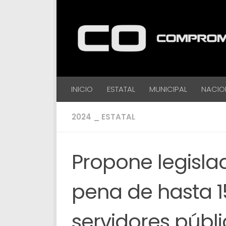
Debajo del contenido
INICIO
ESTATAL
MUNICIPAL
NACIO
2024 _ ESTATAL
Propone legisla
pena de hasta 15
servidores púb