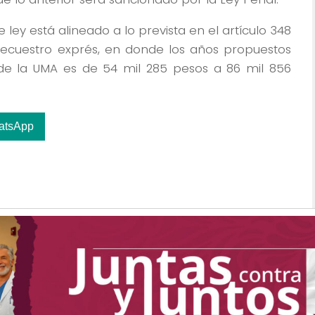
ey está alineado a lo prevista en el artículo 348
secuestro exprés, en donde los años propuestos
r de la UMA es de 54 mil 285 pesos a 86 mil 856
atsApp