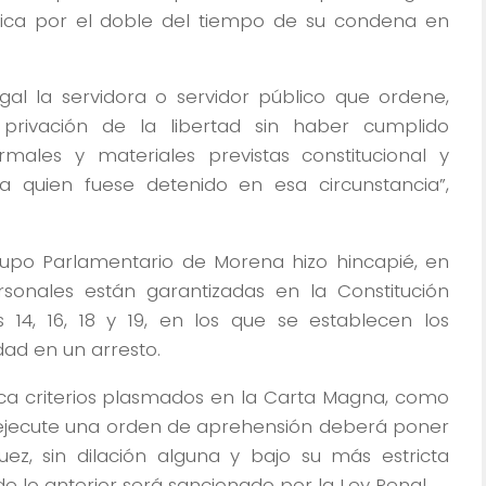
lica por el doble del tiempo de su condena en
gal la servidora o servidor público que ordene,
 privación de la libertad sin haber cumplido
rmales y materiales previstas constitucional y
a quien fuese detenido en esa circunstancia”,
rupo Parlamentario de Morena hizo hincapié, en
rsonales están garantizadas en la Constitución
os 14, 16, 18 y 19, en los que se establecen los
dad en un arresto.
aca criterios plasmados en la Carta Magna, como
 ejecute una orden de aprehensión deberá poner
uez, sin dilación alguna y bajo su más estricta
e lo anterior será sancionado por la Ley Penal.