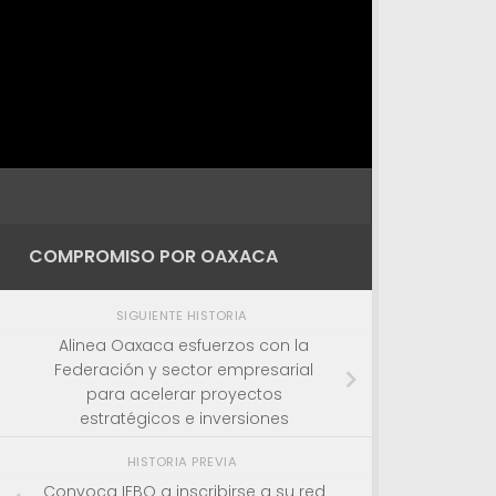
COMPROMISO POR OAXACA
SIGUIENTE HISTORIA
Alinea Oaxaca esfuerzos con la
Federación y sector empresarial
para acelerar proyectos
estratégicos e inversiones
HISTORIA PREVIA
Convoca IEBO a inscribirse a su red