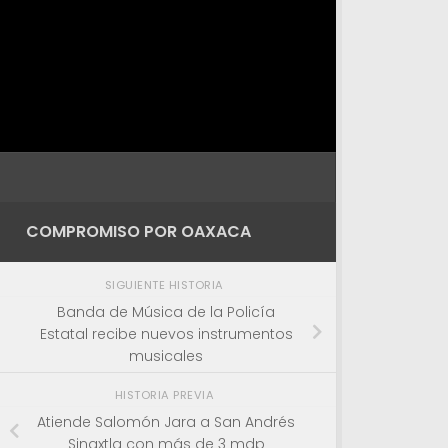
COMPROMISO POR OAXACA
SIGUIENTE HISTORIA
Banda de Música de la Policía
Estatal recibe nuevos instrumentos
musicales
HISTORIA PREVIA
Atiende Salomón Jara a San Andrés
Sinaxtla con más de 3 mdp