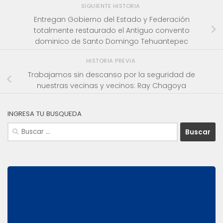
SIGUIENTE HISTORIA
Entregan Gobierno del Estado y Federación
totalmente restaurado el Antiguo convento
dominico de Santo Domingo Tehuantepec
HISTORIA PREVIA
Trabajamos sin descanso por la seguridad de
nuestras vecinas y vecinos: Ray Chagoya
INGRESA TU BUSQUEDA
Buscar: