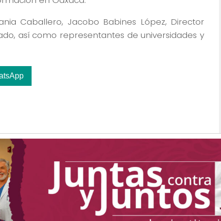
ormación en Oaxaca.
ania Caballero, Jacobo Babines López, Director
tado, así como representantes de universidades y
atsApp