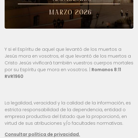
Y si el Espíritu de aquel que levantó de los muertos a
Jesús mora en vosotros, el que levantó de los muertos a
Cristo Jesús vivificará también vuestros cuerpos mortales
por su Espíritu que mora en vosotros. |
Romanos 8:11
RVR1960
La legalidad, veracidad y la calidad de la información, es
estricta responsabilidad de la dependencia, entidad o
empresa productiva del Estado que la proporcionó, en
virtud de sus atribuciones y/o facultades normativas.
Consultar política de privacidad.