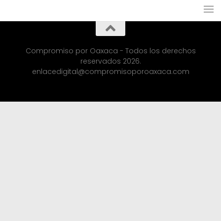
Compromiso por Oaxaca - Todos los derechos
reservados 2026.
enlacedigital@compromisoporoaxaca.com