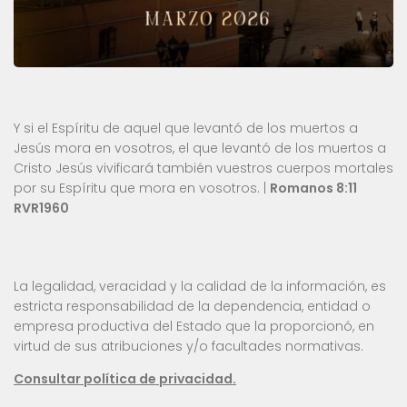
Y si el Espíritu de aquel que levantó de los muertos a
Jesús mora en vosotros, el que levantó de los muertos a
Cristo Jesús vivificará también vuestros cuerpos mortales
por su Espíritu que mora en vosotros. |
Romanos 8:11
RVR1960
La legalidad, veracidad y la calidad de la información, es
estricta responsabilidad de la dependencia, entidad o
empresa productiva del Estado que la proporcionó, en
virtud de sus atribuciones y/o facultades normativas.
Consultar política de privacidad.