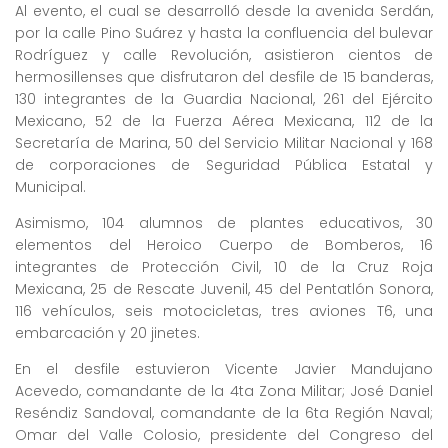
Al evento, el cual se desarrolló desde la avenida Serdán,
por la calle Pino Suárez y hasta la confluencia del bulevar
Rodríguez y calle Revolución, asistieron cientos de
hermosillenses que disfrutaron del desfile de 15 banderas,
130 integrantes de la Guardia Nacional, 261 del Ejército
Mexicano, 52 de la Fuerza Aérea Mexicana, 112 de la
Secretaría de Marina, 50 del Servicio Militar Nacional y 168
de corporaciones de Seguridad Pública Estatal y
Municipal.
Asimismo, 104 alumnos de plantes educativos, 30
elementos del Heroico Cuerpo de Bomberos, 16
integrantes de Protección Civil, 10 de la Cruz Roja
Mexicana, 25 de Rescate Juvenil, 45 del Pentatlón Sonora,
116 vehículos, seis motocicletas, tres aviones T6, una
embarcación y 20 jinetes.
En el desfile estuvieron Vicente Javier Mandujano
Acevedo, comandante de la 4ta Zona Militar; José Daniel
Reséndiz Sandoval, comandante de la 6ta Región Naval;
Omar del Valle Colosio, presidente del Congreso del