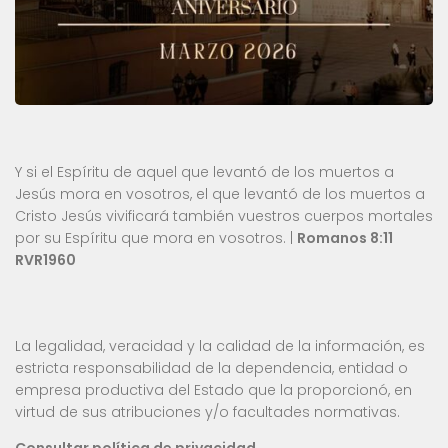
Y si el Espíritu de aquel que levantó de los muertos a
Jesús mora en vosotros, el que levantó de los muertos a
Cristo Jesús vivificará también vuestros cuerpos mortales
por su Espíritu que mora en vosotros. |
Romanos 8:11
RVR1960
La legalidad, veracidad y la calidad de la información, es
estricta responsabilidad de la dependencia, entidad o
empresa productiva del Estado que la proporcionó, en
virtud de sus atribuciones y/o facultades normativas.
Consultar política de privacidad.