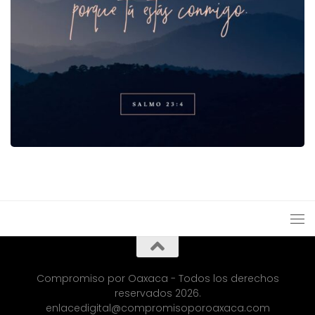
Compromiso por Oaxaca - Todos los derechos
reservados 2026.
enlacedigital@compromisoporoaxaca.com