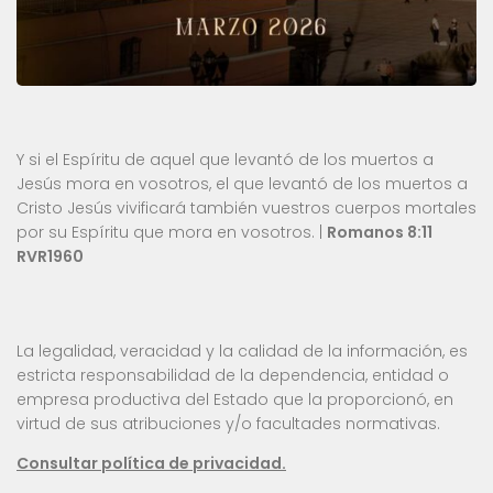
Y si el Espíritu de aquel que levantó de los muertos a
Jesús mora en vosotros, el que levantó de los muertos a
Cristo Jesús vivificará también vuestros cuerpos mortales
por su Espíritu que mora en vosotros. |
Romanos 8:11
RVR1960
La legalidad, veracidad y la calidad de la información, es
estricta responsabilidad de la dependencia, entidad o
empresa productiva del Estado que la proporcionó, en
virtud de sus atribuciones y/o facultades normativas.
Consultar política de privacidad.