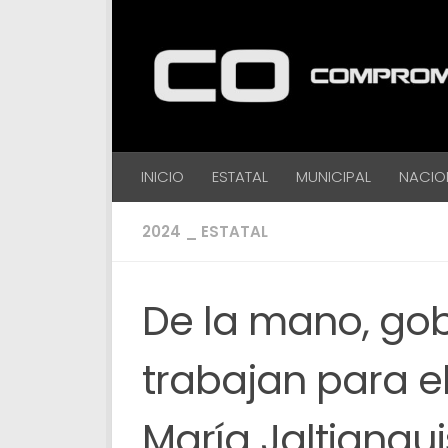
Debajo del contenido
INICIO
ESTATAL
MUNICIPAL
NACIO
2024 _ ESTATAL
De la mano, gob
trabajan para e
María Jaltiangui