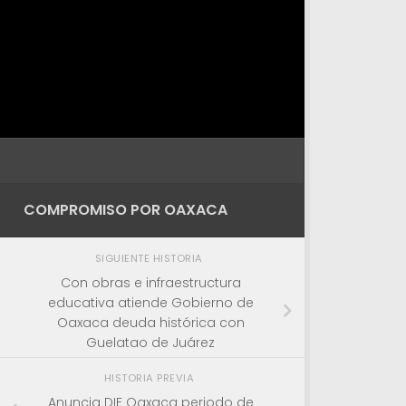
COMPROMISO POR OAXACA
SIGUIENTE HISTORIA
Con obras e infraestructura
educativa atiende Gobierno de
Oaxaca deuda histórica con
Guelatao de Juárez
HISTORIA PREVIA
Anuncia DIF Oaxaca periodo de