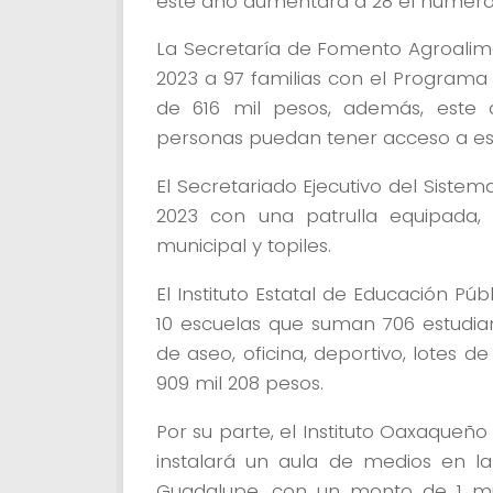
este año aumentará a 28 el número 
La Secretaría de Fomento Agroalime
2023 a 97 familias con el Programa 
de 616 mil pesos, además, este 
personas puedan tener acceso a e
El Secretariado Ejecutivo del Siste
2023 con una patrulla equipada,
municipal y topiles.
El Instituto Estatal de Educación P
10 escuelas que suman 706 estudia
de aseo, oficina, deportivo, lotes d
909 mil 208 pesos.
Por su parte, el Instituto Oaxaqueño
instalará un aula de medios en l
Guadalupe, con un monto de 1 mil