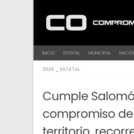
Debajo del contenido
INICIO
ESTATAL
MUNICIPAL
NACIO
2024 _ ESTATAL
Cumple Salomón
compromiso de 
territorio, recor