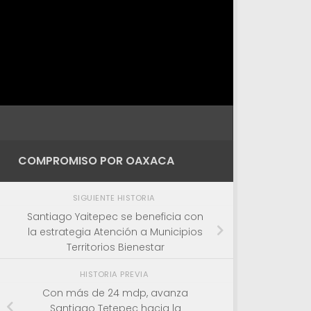
COMPROMISO POR OAXACA
SIGUIENTE HISTORIA
Santiago Yaitepec se beneficia con
la estrategia Atención a Municipios
Territorios Bienestar
HISTORIA PREVIA
Con más de 24 mdp, avanza
Santiago Tetepec hacia la