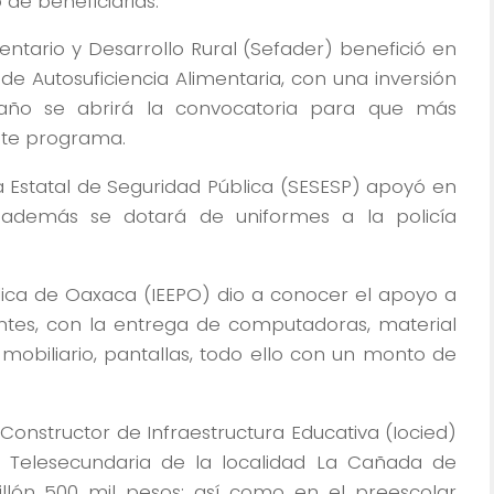
de beneficiarias.
ntario y Desarrollo Rural (Sefader) benefició en
de Autosuficiencia Alimentaria, con una inversión
año se abrirá la convocatoria para que más
ste programa.
ma Estatal de Seguridad Pública (SESESP) apoyó en
 además se dotará de uniformes a la policía
ública de Oaxaca (IEEPO) dio a conocer el apoyo a
ntes, con la entrega de computadoras, material
e mobiliario, pantallas, todo ello con un monto de
 Constructor de Infraestructura Educativa (Iocied)
a Telesecundaria de la localidad La Cañada de
lón 500 mil pesos; así como en el preescolar