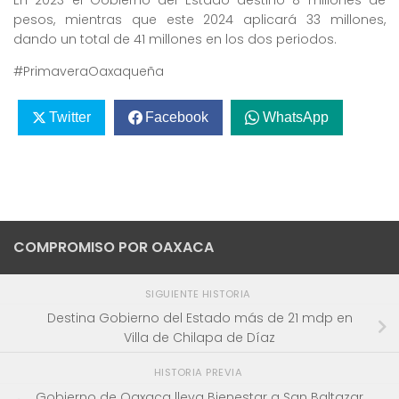
En 2023 el Gobierno del Estado destinó 8 millones de
pesos, mientras que este 2024 aplicará 33 millones,
dando un total de 41 millones en los dos periodos.
#PrimaveraOaxaqueña
Twitter
Facebook
WhatsApp
COMPROMISO POR OAXACA
SIGUIENTE HISTORIA
Destina Gobierno del Estado más de 21 mdp en
Villa de Chilapa de Díaz
HISTORIA PREVIA
Gobierno de Oaxaca lleva Bienestar a San Baltazar