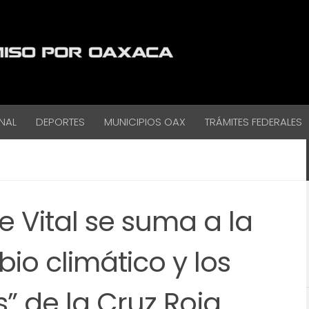
NAL
DEPORTES
MUNICIPIOS OAX
TRÁMITES FEDERALES
 Vital se suma a la
io climático y los
s” de la Cruz Roja