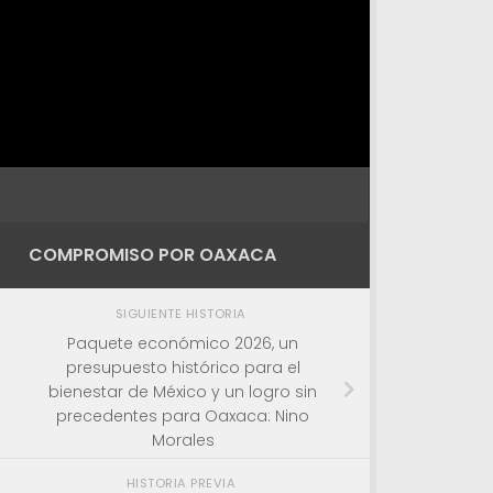
COMPROMISO POR OAXACA
SIGUIENTE HISTORIA
Paquete económico 2026, un
presupuesto histórico para el
bienestar de México y un logro sin
precedentes para Oaxaca: Nino
Morales
HISTORIA PREVIA