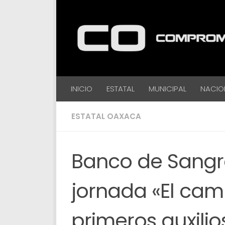
Debajo del contenido
INICIO
ESTATAL
MUNICIPAL
NACIO
ESTATAL OAXACA
Banco de Sangre
jornada «El camb
primeros auxilio