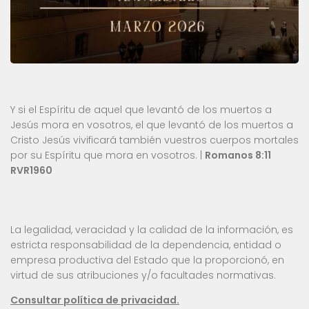
Y si el Espíritu de aquel que levantó de los muertos a
Jesús mora en vosotros, el que levantó de los muertos a
Cristo Jesús vivificará también vuestros cuerpos mortales
por su Espíritu que mora en vosotros. |
Romanos 8:11
RVR1960
La legalidad, veracidad y la calidad de la información, es
estricta responsabilidad de la dependencia, entidad o
empresa productiva del Estado que la proporcionó, en
virtud de sus atribuciones y/o facultades normativas.
Consultar política de privacidad.