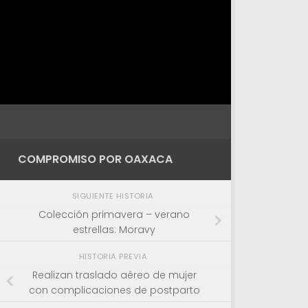
COMPROMISO POR OAXACA
SIGUIENTE HISTORIA
Colección primavera – verano
estrellas: Moravy
HISTORIA PREVIA
Realizan traslado aéreo de mujer
con complicaciones de postparto