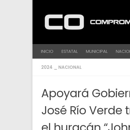
Debajo del contenido
INICIO
ESTATAL
MUNICIPAL
NACIO
2024 _ NACIONAL
Apoyará Gobier
José Río Verde 
el huracán “Joh